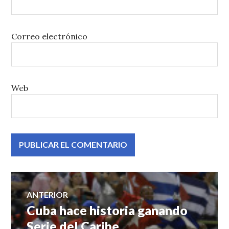
Correo electrónico
Web
Navegación
ANTERIOR
Cuba hace historia ganando
Entrada
de
anterior:
Serie del Caribe