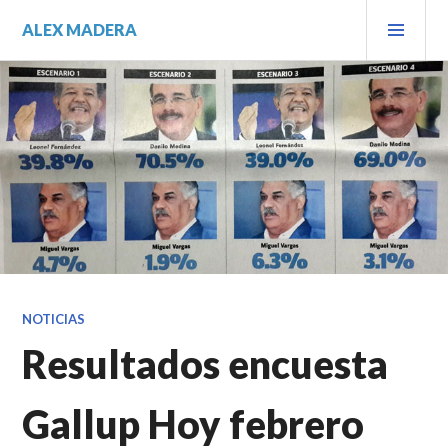
Saltar
MEN
ALEX MADERA
al
PRIN
contenido.
NOTICIAS
Resultados encuesta
Gallup Hoy febrero