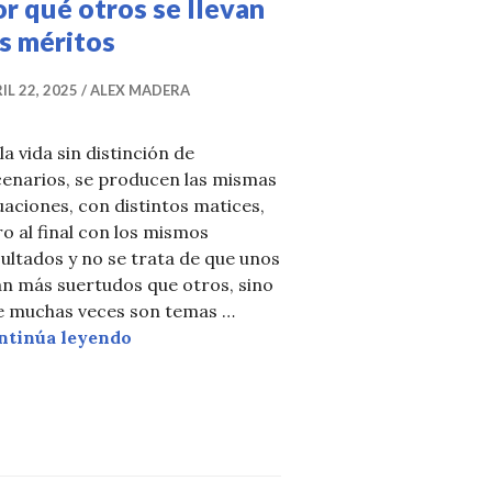
r qué otros se llevan
s méritos
IL 22, 2025
ALEX MADERA
la vida sin distinción de
cenarios, se producen las mismas
uaciones, con distintos matices,
o al final con los mismos
ultados y no se trata de que unos
an más suertudos que otros, sino
e muchas veces son temas …
Por qué otros se llevan los méritos
ntinúa leyendo
lquileres en República Dominicana
e la visión urbanística y el desarrollo sostenible en S