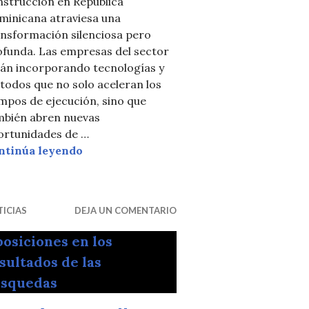
nstrucción en República
minicana atraviesa una
ansformación silenciosa pero
ofunda. Las empresas del sector
tán incorporando tecnologías y
todos que no solo aceleran los
mpos de ejecución, sino que
mbién abren nuevas
os: una decisión estratégica para comprar viviendas
ortunidades de …
La tecnología redefine el negocio de la 
ntinúa leyendo
ICIAS
DEJA UN COMENTARIO