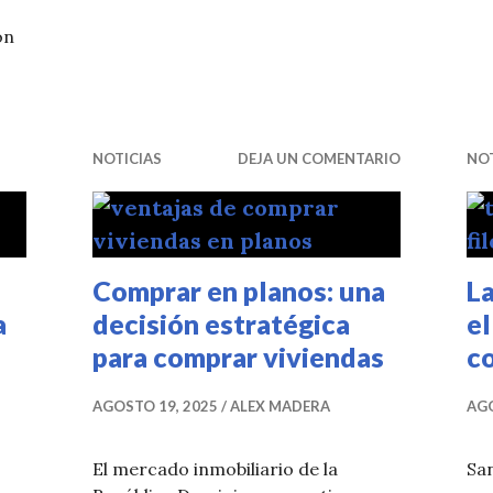
on
onstrucción alerta sobre desafíos estructurales que afec
NOTICIAS
DEJA UN COMENTARIO
NOT
Comprar en planos: una
La
a
decisión estratégica
el
para comprar viviendas
c
AGOSTO 19, 2025
ALEX MADERA
AGO
El mercado inmobiliario de la
San