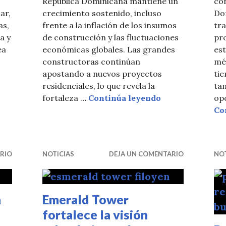
República Dominicana mantiene un
co
ar,
crecimiento sostenido, incluso
Do
as,
frente a la inflación de los insumos
tr
a y
de construcción y las fluctuaciones
pr
ea
económicas globales. Las grandes
es
constructoras continúan
mé
es vital para el desarrollo de la construcción
apostando a nuevos proyectos
tie
residenciales, lo que revela la
ta
Comprar en plan
fortaleza …
Continúa leyendo
op
Co
RIO
NOTICIAS
DEJA UN COMENTARIO
NOT
n
Emerald Tower
fortalece la visión