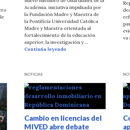
nuevo miembro de Guardianes de la
Re
Academia, iniciativa impulsada por
ero
de
la Fundación Madre y Maestra de
le
re
la Pontificia Universidad Católica
par
Madre y Maestra orientada al
lido: cuando hacer las cosas bien parece jugar en tu con
ev
fortalecimiento de la educación
va 
superior, la investigación y …
Ingeniería Filoyen se inte
Continúa leyendo
NOTICIAS
NOT
Cambio en licencias del
C
MIVED abre debate
a