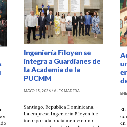
Ingeniería Filoyen se
A
integra a Guardianes de
s
un
la Academia de la
u
e
PUCMM
d
MAYO 15, 2026
ALEX MADERA
ENE
Santiago, República Dominicana. –
a
El
La empresa Ingeniería Filoyen fue
por
con
incorporada oficialmente como
ido
en