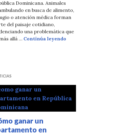
pública Dominicana. Animales
ambulando en busca de alimento,
fugio o atención médica forman
te del paisaje cotidiano,
tra
idenciando una problemática que
Adopción responsable: una v
más allá …
Continúa leyendo
gra a Guardianes de la Academia de la PUCMM
ICIAS
ómo ganar un
partamento en