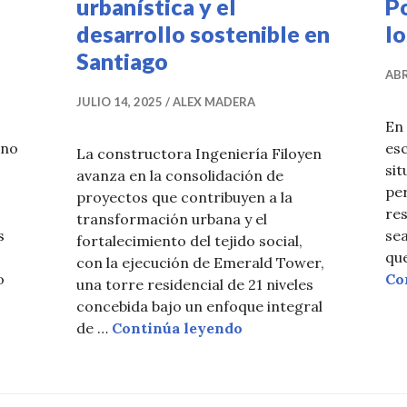
urbanística y el
Po
desarrollo sostenible en
lo
Santiago
ABR
JULIO 14, 2025
ALEX MADERA
En 
uno
es
La constructora Ingeniería Filoyen
sit
avanza en la consolidación de
per
proyectos que contribuyen a la
res
transformación urbana y el
s
se
fortalecimiento del tejido social,
qu
con la ejecución de Emerald Tower,
o
Co
una torre residencial de 21 niveles
El sector construcción en alerta por la nueva Ley de A
concebida bajo un enfoque integral
Emerald Tower fortalec
de …
Continúa leyendo