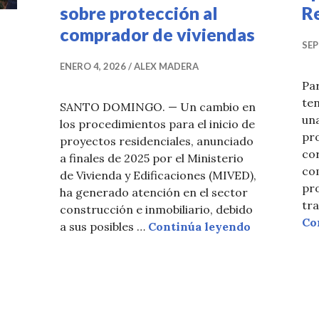
sobre protección al
R
comprador de viviendas
SEP
ENERO 4, 2026
ALEX MADERA
Par
ten
SANTO DOMINGO. — Un cambio en
un
los procedimientos para el inicio de
pr
proyectos residenciales, anunciado
co
a finales de 2025 por el Ministerio
co
de Vivienda y Edificaciones (MIVED),
pro
ha generado atención en el sector
tr
construcción e inmobiliario, debido
Co
Cambio en l
a sus posibles …
Continúa leyendo