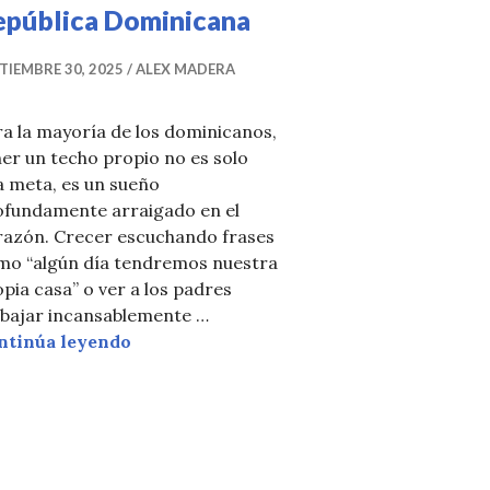
epública Dominicana
TIEMBRE 30, 2025
ALEX MADERA
a la mayoría de los dominicanos,
er un techo propio no es solo
a meta, es un sueño
ofundamente arraigado en el
razón. Crecer escuchando frases
mo “algún día tendremos nuestra
pia casa” o ver a los padres
abajar incansablemente …
Cómo ganar un apartamento en Repúbli
ntinúa leyendo
icencias del MIVED abre debate sobre protección al co