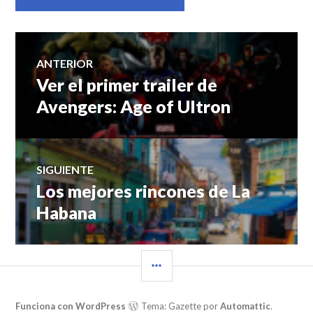
Navegación
ANTERIOR
Ver el primer trailer de
Entrada
de
anterior:
Avengers: Age of Ultron
entradas
SIGUIENTE
Los mejores rincones de La
Entrada
siguiente:
Habana
BARRA
LATERAL
Funciona con WordPress
Tema: Gazette por
Automattic
.