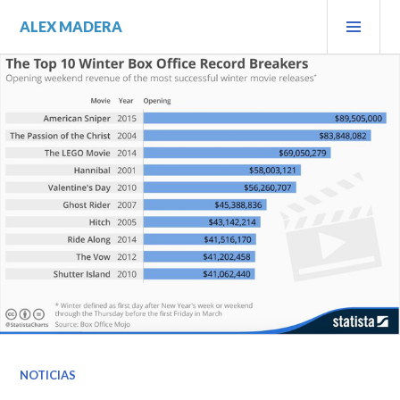
Saltar
MEN
ALEX MADERA
al
PRIN
contenido.
NOTICIAS