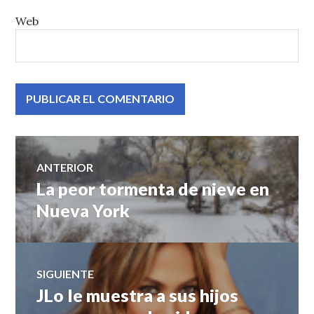
Web
Navegación
ANTERIOR
La peor tormenta de nieve en
Entrada
de
anterior:
Nueva York
entradas
SIGUIENTE
JLo le muestra a sus hijos
Entrada
siguiente: