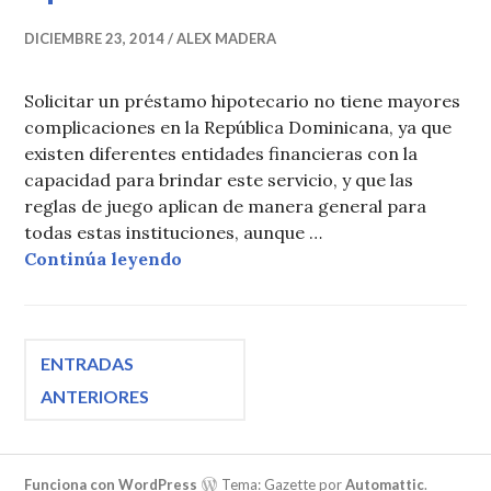
DICIEMBRE 23, 2014
ALEX MADERA
Solicitar un préstamo hipotecario no tiene mayores
complicaciones en la República Dominicana, ya que
existen diferentes entidades financieras con la
capacidad para brindar este servicio, y que las
reglas de juego aplican de manera general para
todas estas instituciones, aunque …
Requisitos para préstamos hipotec
Continúa leyendo
Navegación
ENTRADAS
ANTERIORES
de
Funciona con WordPress
Tema: Gazette por
Automattic
.