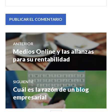
Navegación
ANTERIOR
Medios Online y las alianzas
Entrada
de
anterior:
para su rentabilidad
entradas
SIGUIENTE
Cuál es la razón de un blog
Entrada
siguiente:
empresarial