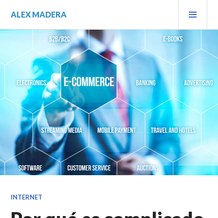
Saltar
MEN
ALEX MADERA
al
PRIN
contenido.
INTERNET