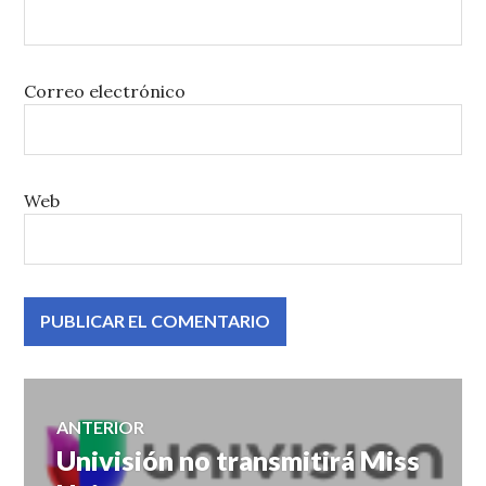
Correo electrónico
Web
Navegación
ANTERIOR
Univisión no transmitirá Miss
Entrada
de
anterior: