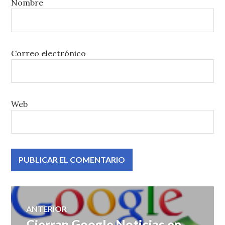
Nombre
Correo electrónico
Web
Navegación
ANTERIOR
Cierran Google Noticias en
Entrada