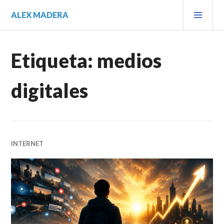
Saltar
MEN
ALEX MADERA
al
PRIN
contenido.
Etiqueta:
medios
digitales
INTERNET