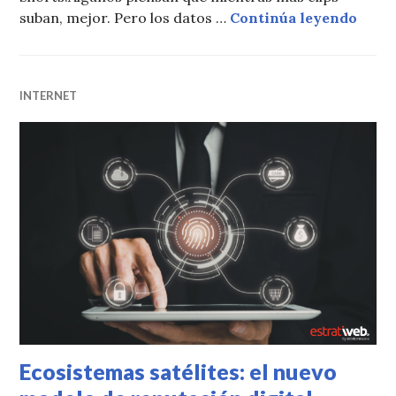
En Yo
suban, mejor. Pero los datos …
Continúa leyendo
INTERNET
Ecosistemas satélites: el nuevo