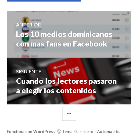
Navegación
ANTERIOR
Los 10 medios dominicanos
Entrada
de
anterior:
con mas fans en Facebook
entradas
SIGUIENTE
Cuando los lectores pasaron
Entrada
siguiente:
a elegir los contenidos
BARRA
LATERAL
Funciona con WordPress
Tema: Gazette por
Automattic
.