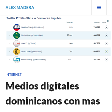
Saltar
MEN
ALEX MADERA
al
PRIN
contenido.
INTERNET
Medios digitales
dominicanos con mas