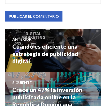
Navegación
ANTERIOR
Cuándo es eficiente una
Entrada
de
anterior:
estrategia de publicidad
digital
entradas
SIGUIENTE
Crece un 47% la inversión
Entrada
siguiente:
publicitaria online en la
República Dominicana