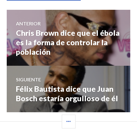
Navegación
ANTERIOR
Chris Brown dice que el ébola
Entrada
de
anterior:
es la forma de controlar la
población
entradas
SIGUIENTE
Félix Bautista dice que Juan
Entrada
siguiente:
Bosch estaría orgulloso de él
BARRA
LATERAL