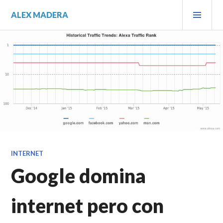
Saltar
MEN
ALEX MADERA
al
PRIN
contenido.
INTERNET
Google domina
internet pero con