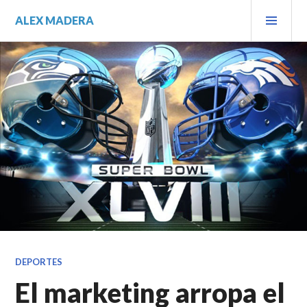
Saltar
MEN
ALEX MADERA
al
PRIN
contenido.
DEPORTES
El marketing arropa el