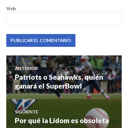
Web
Navegación
ANTERIOR
Patriots o Seahawks, quién
Entrada
de
anterior:
ganará el SuperBowl
entradas
SIGUIENTE
Por qué la Lidom es obsoleta
Entrada
siguiente: