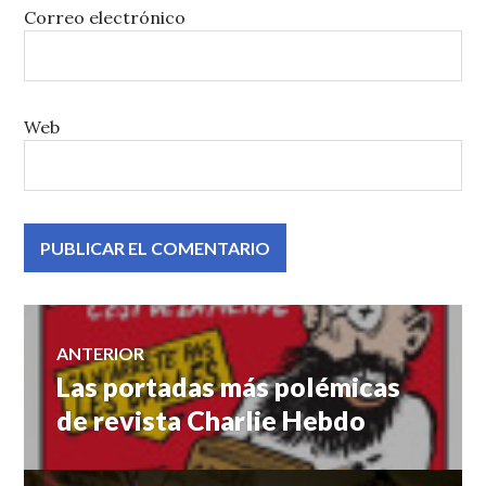
Correo electrónico
Web
Navegación
ANTERIOR
Las portadas más polémicas
Entrada
de
anterior:
de revista Charlie Hebdo
entradas