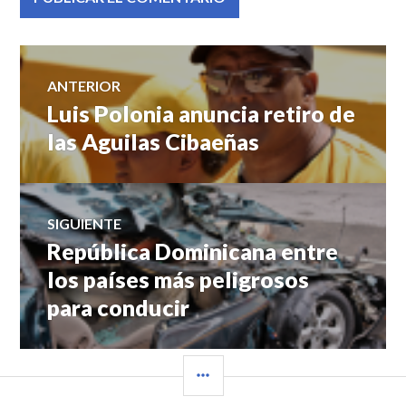
Navegación
ANTERIOR
Luis Polonia anuncia retiro de
Entrada
de
anterior:
las Aguilas Cibaeñas
entradas
SIGUIENTE
República Dominicana entre
Entrada
siguiente:
los países más peligrosos
para conducir
BARRA
LATERAL