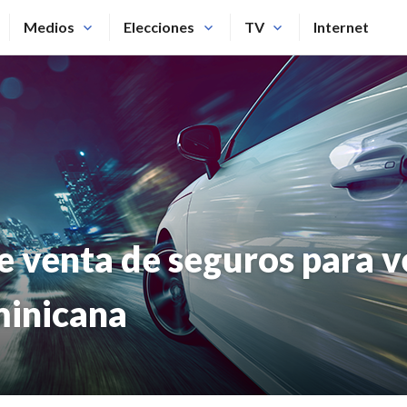
Medios
Elecciones
TV
Internet
e venta de seguros para v
minicana