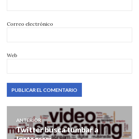
Correo electrónico
Web
Navegación
ANTERIOR
Twitter busca tumbar a
Entrada
de
anterior: