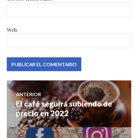
Web
Navegación
ANTERIOR
El café seguirá subiendo de
Entrada
de
anterior:
precio en 2022
entradas