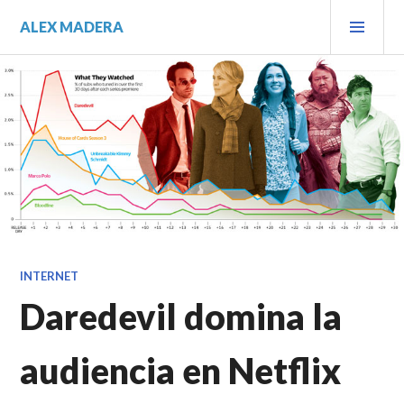
Saltar
MEN
ALEX MADERA
al
PRIN
contenido.
INTERNET
Daredevil domina la
audiencia en Netflix