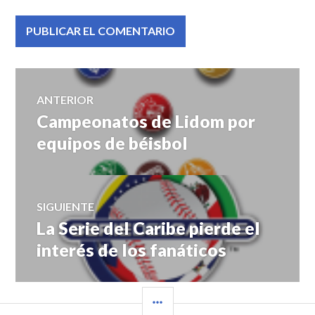
Navegación
ANTERIOR
Campeonatos de Lidom por
Entrada
de
anterior:
equipos de béisbol
entradas
SIGUIENTE
La Serie del Caribe pierde el
Entrada
siguiente:
interés de los fanáticos
BARRA