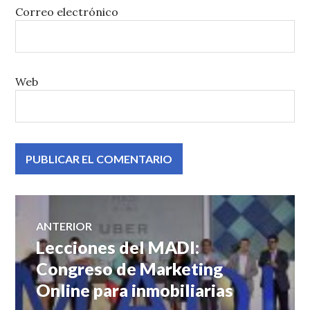
Correo electrónico
Web
Navegación
ANTERIOR
Lecciones del MADI:
Entrada
de
anterior:
Congreso de Marketing
Online para inmobiliarias
entradas