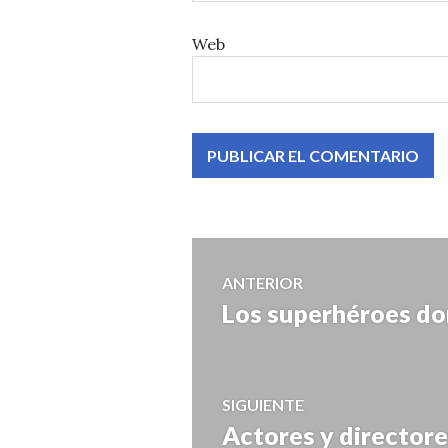
Web
Navegación
ANTERIOR
Los superhéroes dom
Entrada
de
anterior:
entradas
SIGUIENTE
Actores y director
Entrada