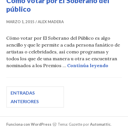
Cómo votar por El Soberano del
público
MARZO 1, 2015
ALEX MADERA
Cómo votar por El Soberano del Público es algo
sencillo y que le permite a cada persona fanático de
artistas o celebridades, así como programas y
todos los que de una manera u otra se encuentran
Cómo vot
nominados a los Premios …
Continúa leyendo
Navegación
ENTRADAS
ANTERIORES
de
Funciona con WordPress
Tema: Gazette por
Automattic
.