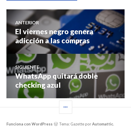
Navegación
ANTERIOR
El viernes negro genera
Entrada
de
anterior:
adicción a las compras
entradas
SIGUIENTE
WhatsApp quitará doble
Entrada
siguiente:
checking azul
BARRA
LATERAL
Funciona con WordPress
Tema: Gazette por
Automattic
.