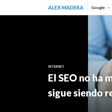
Saltar
ALEX MADERA
Google
al
contenido.
INTERNET
El SEO no ha m
sigue siendo r