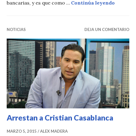
Los segu
bancarias, y es que como …
Continúa leyendo
NOTICIAS
DEJA UN COMENTARIO
Arrestan a Cristian Casablanca
MARZO 5, 2015
ALEX MADERA