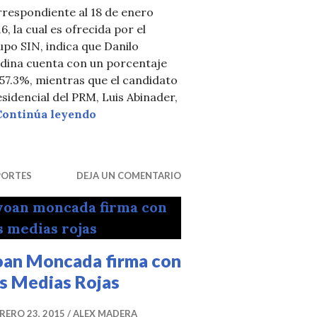
rrespondiente al 18 de enero
6, la cual es ofrecida por el
po SIN, indica que Danilo
dina cuenta con un porcentaje
ueban reelección
57.3%, mientras que el candidato
sidencial del PRM, Luis Abinader,
Resultados encuesta Penn Schoen & B
Continúa leyendo
PORTES
DEJA UN COMENTARIO
oan Moncada firma con
os Medias Rojas
RERO 23, 2015
ALEX MADERA