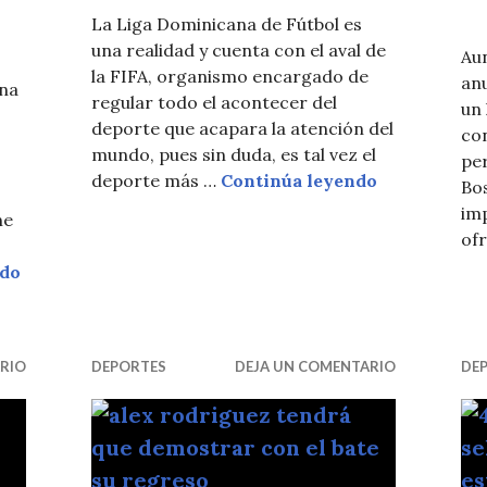
La Liga Dominicana de Fútbol es
una realidad y cuenta con el aval de
Au
la FIFA, organismo encargado de
an
ana
regular todo el acontecer del
un
deporte que acapara la atención del
con
mundo, pues sin duda, es tal vez el
per
Liga Domini
deporte más …
Continúa leyendo
Bo
im
ne
of
Calendario Liga Dominicana de Fútbol
ndo
RIO
DEPORTES
DEJA UN COMENTARIO
DE