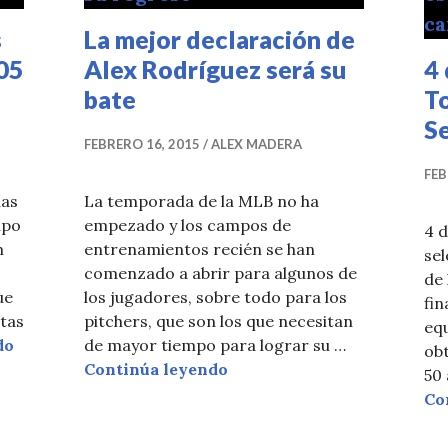
s
La mejor declaración de
05
Alex Rodríguez será su
4 
bate
To
Se
FEBRERO 16, 2015
ALEX MADERA
FEB
das
La temporada de la MLB no ha
mpo
empezado y los campos de
4 
n
entrenamientos recién se han
sel
comenzado a abrir para algunos de
de 
ue
los jugadores, sobre todo para los
fin
ntas
pitchers, que son los que necesitan
eq
CC Sabathia llega a los entrenamientos con 305 libras
do
de mayor tiempo para lograr su …
obt
La mejor declaración de Al
Continúa leyendo
50 
Co