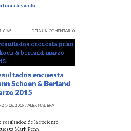
Comité Político aprueba la reelección d
ntinúa leyendo
ICIAS
DEJA UN COMENTARIO
esultados encuesta
enn Schoen & Berland
arzo 2015
ZO 18, 2015
ALEX MADERA
 resultados de la reciente
cuesta Mark Penn