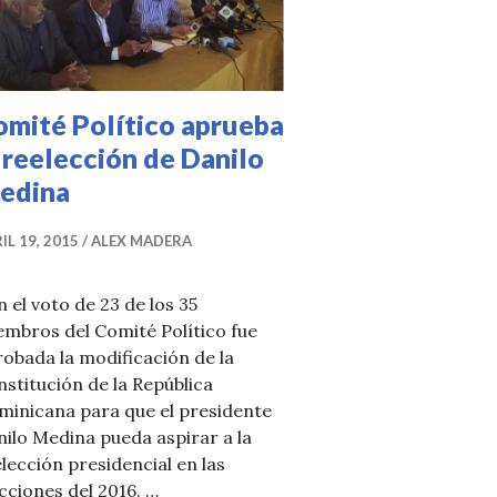
omité Político aprueba
 reelección de Danilo
edina
IL 19, 2015
ALEX MADERA
 el voto de 23 de los 35
mbros del Comité Político fue
obada la modificación de la
ón y Resultados en vivo Convención PRM
stitución de la República
minicana para que el presidente
ilo Medina pueda aspirar a la
lección presidencial en las
cciones del 2016. …