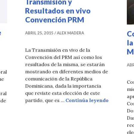
Transmisión y
Resultados en vivo
Convención PRM
e
C
ABRIL 25, 2015
ALEX MADERA
la
M
La Transmisión en vivo de la
Convención del PRM así como los
resultados de la misma, se estarán
ABR
mostrando en diferentes medios de
ral
comunicación de la República
ue
Con
Dominicana, dada la importancia
mie
que reviste esta elección de este
ral
apr
Transmisi
partido, que es …
Continúa leyendo
nde
Con
Do
Dan
r online el padrón electoral
ree
ele