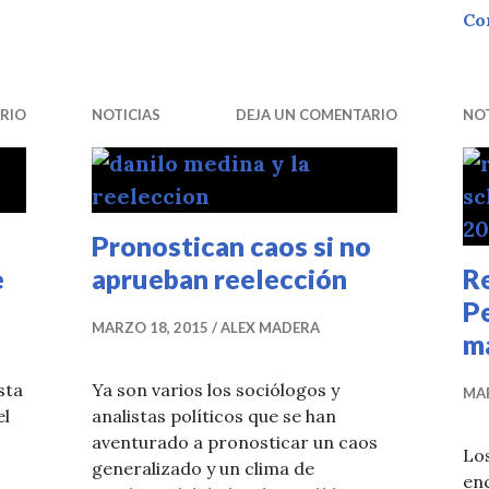
Co
RIO
NOTICIAS
DEJA UN COMENTARIO
NOT
Pronostican caos si no
e
aprueban reelección
R
P
MARZO 18, 2015
ALEX MADERA
m
sta
Ya son varios los sociólogos y
MAR
el
analistas políticos que se han
aventurado a pronosticar un caos
Los
s
generalizado y un clima de
en