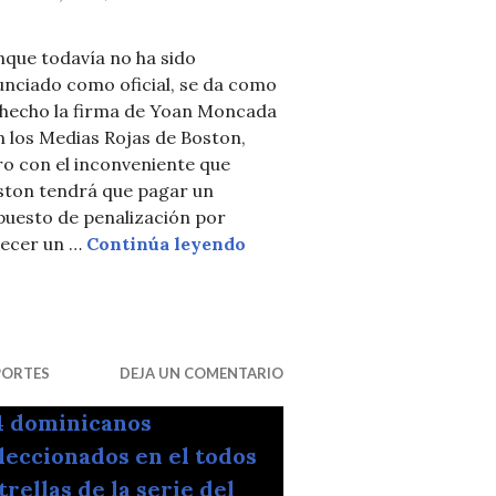
nque todavía no ha sido
unciado como oficial, se da como
 hecho la firma de Yoan Moncada
 los Medias Rojas de Boston,
o con el inconveniente que
cana de Fútbol
ston tendrá que pagar un
puesto de penalización por
Yoan Moncada firma con los
recer un …
Continúa leyendo
PORTES
DEJA UN COMENTARIO