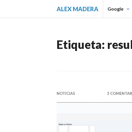
Saltar
ALEX MADERA
Google
al
contenido.
Etiqueta:
resu
NOTICIAS
3 COMENTAR