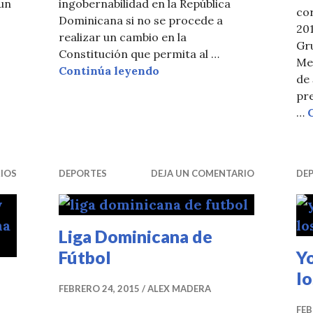
un
ingobernabilidad en la República
co
Dominicana si no se procede a
201
realizar un cambio en la
Gru
Constitución que permita al …
Me
cuesta Greenberg Diario Libre
Pronostican caos si no apr
Continúa leyendo
de 
pre
…
IOS
DEPORTES
DEJA UN COMENTARIO
DE
Liga Dominicana de
Fútbol
Y
l
FEBRERO 24, 2015
ALEX MADERA
FEB