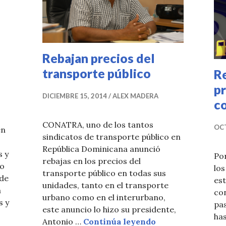
Rebajan precios del
transporte público
R
pr
DICIEMBRE 15, 2014
ALEX MADERA
c
CONATRA, uno de los tantos
OCT
en
sindicatos de transporte público en
República Dominicana anunció
s y
Po
rebajas en los precios del
do
los
transporte público en todas sus
 de
es
unidades, tanto en el transporte
a
con
urbano como en el interurbano,
s y
pas
este anuncio lo hizo su presidente,
 precios Multiplan de Claro y Triple Play de Tricom
has
Rebajan precios d
Antonio …
Continúa leyendo