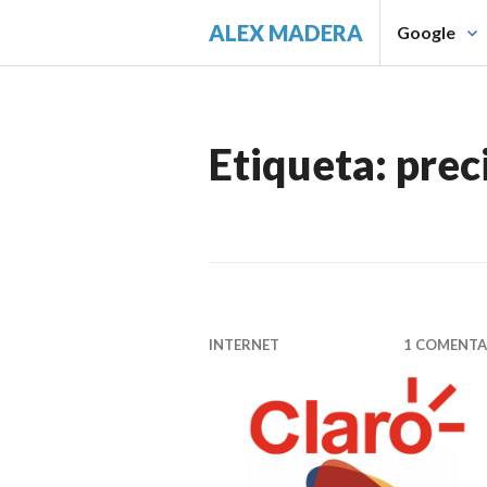
Saltar
ALEX MADERA
Google
al
contenido.
Etiqueta:
prec
INTERNET
1 COMENTA