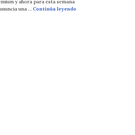
emium y ahora para esta semana
Rebajan de nuevo los pr
 anuncia una …
Continúa leyendo