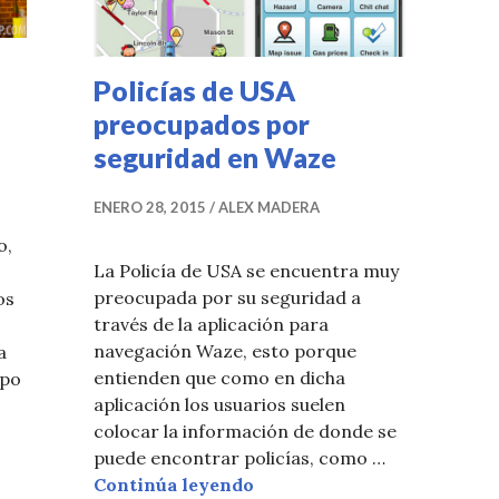
Policías de USA
preocupados por
seguridad en Waze
ENERO 28, 2015
ALEX MADERA
o,
La Policía de USA se encuentra muy
preocupada por su seguridad a
os
través de la aplicación para
navegación Waze, esto porque
a
entienden que como en dicha
upo
vídeo que incita a matar policías
aplicación los usuarios suelen
colocar la información de donde se
puede encontrar policías, como …
Policías de USA preocupad
Continúa leyendo