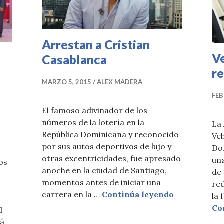
Arrestan a Cristian
Ve
Casablanca
r
MARZO 5, 2015
ALEX MADERA
FEB
El famoso adivinador de los
números de la lotería en la
La
República Dominicana y reconocido
Veh
por sus autos deportivos de lujo y
Do
otras excentricidades, fue apresado
una
os
anoche en la ciudad de Santiago,
de 
momentos antes de iniciar una
red
Arrestan a C
carrera en la …
Continúa leyendo
la 
Co
l
rá