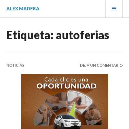
Saltar
MEN
ALEX MADERA
al
PRIN
contenido.
Etiqueta:
autoferias
NOTICIAS
DEJA UN COMENTARIO