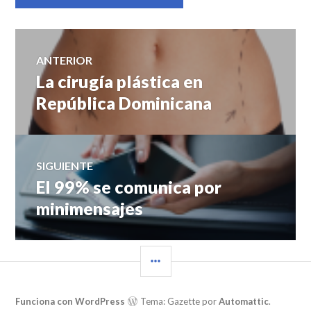
Navegación
ANTERIOR
La cirugía plástica en
Entrada
de
anterior:
República Dominicana
entradas
SIGUIENTE
El 99% se comunica por
Entrada
siguiente:
minimensajes
BARRA
LATERAL
Funciona con WordPress
Tema: Gazette por
Automattic
.