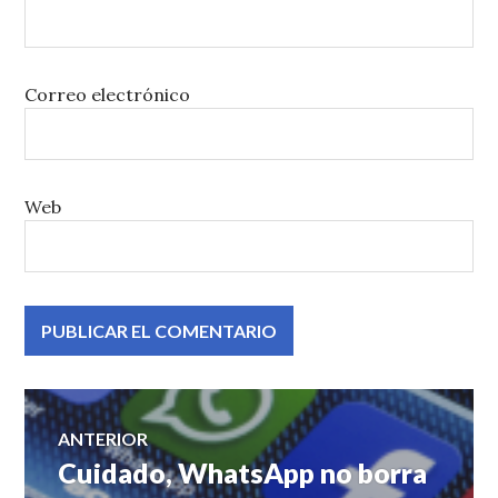
Correo electrónico
Web
Navegación
ANTERIOR
Cuidado, WhatsApp no borra
Entrada
de
anterior: